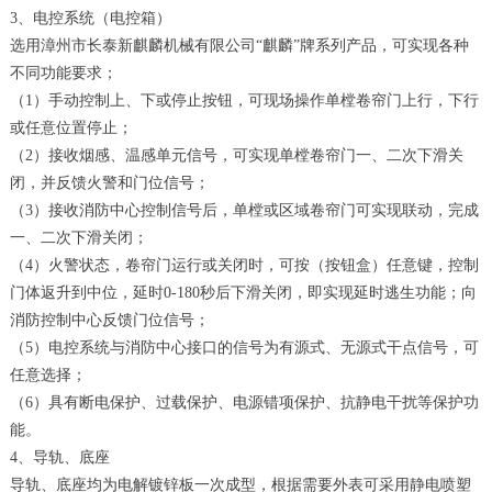
3、电控系统（电控箱）
选用漳州市长泰新麒麟机械有限公司“麒麟”牌系列产品，可实现各种
不同功能要求；
（1）手动控制上、下或停止按钮，可现场操作单樘卷帘门上行，下行
或任意位置停止；
（2）接收烟感、温感单元信号，可实现单樘卷帘门一、二次下滑关
闭，并反馈火警和门位信号；
（3）接收消防中心控制信号后，单樘或区域卷帘门可实现联动，完成
一、二次下滑关闭；
（4）火警状态，卷帘门运行或关闭时，可按（按钮盒）任意键，控制
门体返升到中位，延时0-180秒后下滑关闭，即实现延时逃生功能；向
消防控制中心反馈门位信号；
（5）电控系统与消防中心接口的信号为有源式、无源式干点信号，可
任意选择；
（6）具有断电保护、过载保护、电源错项保护、抗静电干扰等保护功
能。
4、导轨、底座
导轨、底座均为电解镀锌板一次成型，根据需要外表可采用静电喷塑