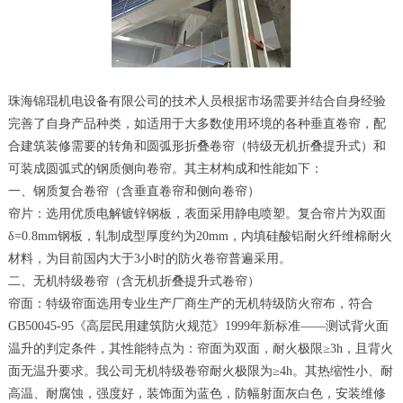
珠海锦琨机电设备有限公司的技术人员根据市场需要并结合自身经验
完善了自身产品种类，如适用于大多数使用环境的各种垂直卷帘，配
合建筑装修需要的转角和圆弧形折叠卷帘（特级无机折叠提升式）和
可装成圆弧式的钢质侧向卷帘。其主材构成和性能如下：
一、钢质复合卷帘（含垂直卷帘和侧向卷帘）
帘片：选用优质电解镀锌钢板，表面采用静电喷塑。复合帘片为双面
δ=0.8mm钢板，轧制成型厚度约为20mm，内填硅酸铝耐火纤维棉耐火
材料，为目前国内大于3小时的防火卷帘普遍采用。
二、无机特级卷帘（含无机折叠提升式卷帘）
帘面：特级帘面选用专业生产厂商生产的无机特级防火帘布，符合
GB50045-95《高层民用建筑防火规范》1999年新标准——测试背火面
温升的判定条件，其性能特点为：帘面为双面，耐火极限≥3h，且背火
面无温升要求。我公司无机特级卷帘耐火极限为≥4h。其热缩性小、耐
高温、耐腐蚀，强度好，装饰面为蓝色，防幅射面灰白色，安装维修