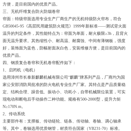
方便，是目前国内的优质产品。
三、无机纤维复合防火防烟卷帘
帘面：特级帘面选用专业生产厂商生产的无机特级防火帘布，符合
GB50045-95《高层民用建筑防火规范》1999年新标准——测试背火面
温升的判定条件，其性能特点为：帘面为单面，耐火极限≥3h，且背火
面无温升要求。其热缩性小、耐高温、耐腐蚀、中间有薄钢板，强度
好，装饰面为蓝色，防幅射面灰白色，安装维修方便，是目前国内的
优质产品。
四、钢质复合卷帘和无机卷帘配件如下：
1、启闭机（电机）
选用漳州市长泰新麒麟机械有限公司“麒麟”牌系列产品，厂商均为国
家公安部消防局批准的防火电机专业生产厂家。其特点是产品质量稳
定、结构合理、躁音低、振动小、功耗小，自带机械限位装置，可实
现电动和断电后手动操作二种功能。规格有500-2000型，提升力矩
N≥170N.m。
2、传动系统
主要部件有：支撑板、传动链轮、链条、传动轴、卷轴、调心轴承
等。其中，卷轴选用优质钢管，材质符合国家（YB231-70）标准。