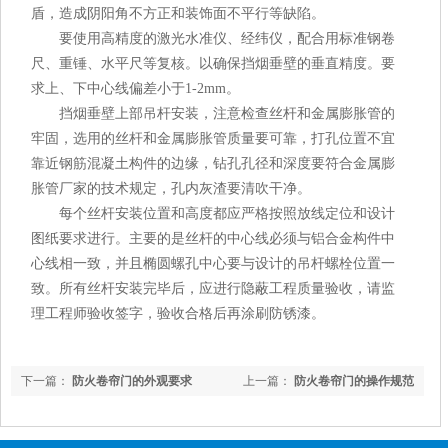
盾，造成阴阳角不方正和装饰面不平行等缺陷。
要使用高精度的激光水准仪、经纬仪，配合用标准钢卷
尺、重锤、水平尺等复核。以确保挡烟垂壁的垂直精度。要
求上、下中心线偏差小于1-2mm。
挡烟垂壁上部吊杆安装，注意检查丝杆和金属膨胀管的
牢固，选用的丝杆和金属膨胀管质量要可靠，打孔位置不宜
靠近钢筋混凝土构件的边缘，钻孔孔径和深度要符合金属膨
胀管厂家的技术规定，孔内灰渣要清吹干净。
每个丝杆安装位置和高度都应严格按照放线定位和设计
图纸要求进行。主要的是丝杆的中心线必须与铝合金构件中
心线相一致，并且椭圆螺孔中心要与设计的吊杆螺栓位置一
致。所有丝杆安装完毕后，应进行隐蔽工程质量验收，请监
理工程师验收签字，验收合格后再涂刷防锈漆。
下一篇：
防火卷帘门的外观要求
上一篇：
防火卷帘门的操作规范